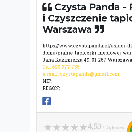
Czysta Panda - 
i Czyszczenie tapi
Warszawa
https://www.czystapanda.pl/uslugi-dl
domu/pranie-tapicerki-meblowej-wa
Jana Kazimierza 49, 01-267 Warszaw
Tel. 690 077 755
e-mail:
czystapanda@gmail.com
NIP:
REGON:
4,50
/ 2 głosów