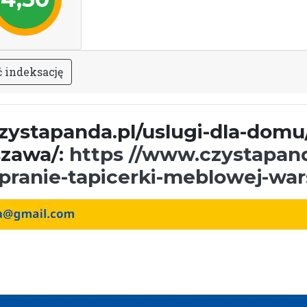
ć
i
n
d
e
k
s
a
c
j
ę
ystapanda.pl/uslugi-dla-domu/
zawa/:
https //www.czystapanda
ranie-tapicerki-meblowej-wa