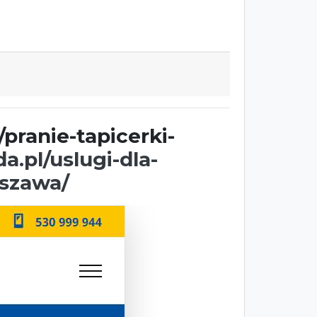
pranie-tapicerki-
.pl/uslugi-dla-
rszawa/