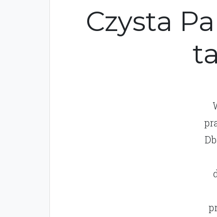
Czysta Pa
t
pr
Db
p