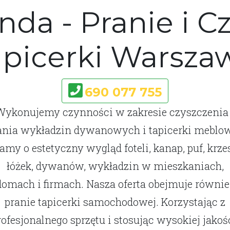
nda - Pranie i C
apicerki Warsza
690 077 755
Wykonujemy czynności w zakresie czyszczenia 
ania wykładzin dywanowych i tapicerki meblow
amy o estetyczny wygląd foteli, kanap, puf, krzes
łóżek, dywanów, wykładzin w mieszkaniach,
domach i firmach. Nasza oferta obejmuje równie
pranie tapicerki samochodowej. Korzystając z
rofesjonalnego sprzętu i stosując wysokiej jakośc