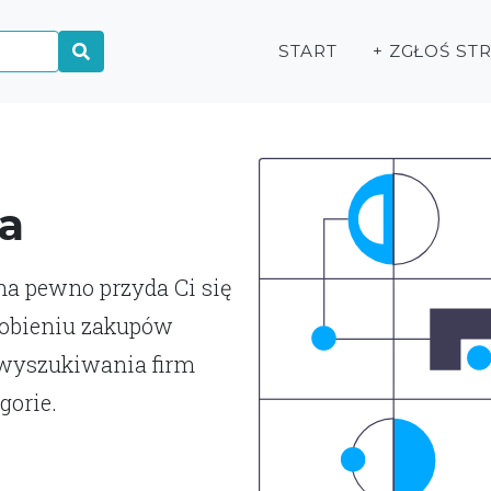
START
+ ZGŁOŚ ST
a
 na pewno przyda Ci się
robieniu zakupów
 wyszukiwania firm
gorie.