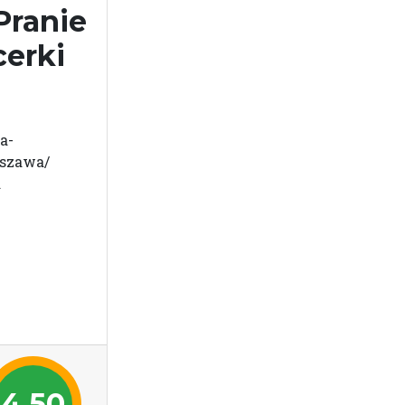
Pranie
cerki
a-
rszawa/
a
4,50