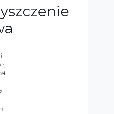
zyszczenie
wa
i
ej.
eł,
ż
i,