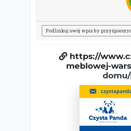
P
o
d
l
i
n
k
u
j
s
w
ó
j
w
p
i
s
b
y
p
r
z
y
ś
p
i
e
s
z
y
https://www.cz
meblowej-wars
domu/p