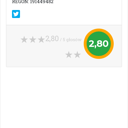
REGON: 191449482
2,80
/ 5 głosów
2,80