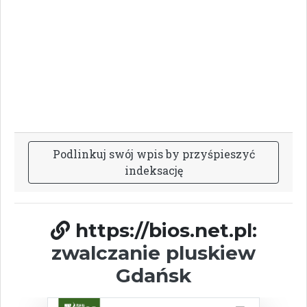
P
o
d
l
i
n
k
u
j
s
w
ó
j
w
p
i
s
b
y
p
r
z
y
ś
p
i
e
s
z
y
ć
i
n
d
e
k
s
a
c
j
ę
https://bios.net.pl:
zwalczanie pluskiew
Gdańsk