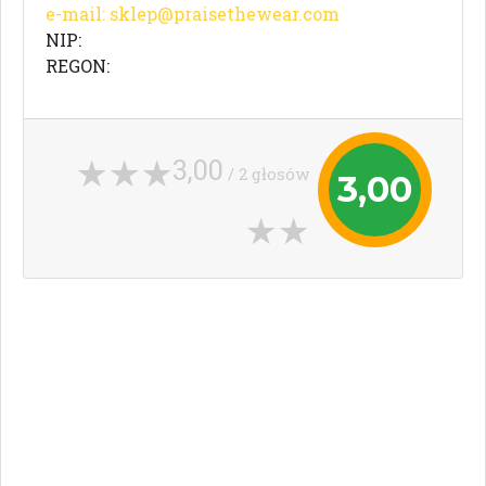
e-mail:
sklep@praisethewear.com
NIP:
REGON:
3,00
/ 2 głosów
3,00