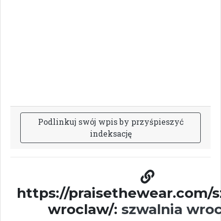
P
o
d
l
i
n
k
u
j
s
w
ó
j
w
p
i
s
b
y
p
r
z
y
ś
p
i
e
s
z
y
ć
i
n
d
e
k
s
a
c
j
ę
https://praisethewear.com/s
wroclaw/:
szwalnia wro