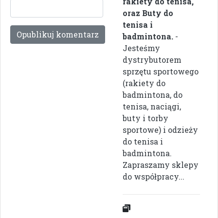
rakiety do tenisa,
oraz Buty do
tenisa i
badmintona.
-
Jesteśmy
dystrybutorem
sprzętu sportowego
(rakiety do
badmintona, do
tenisa, naciągi,
buty i torby
sportowe) i odzieży
do tenisa i
badmintona.
Zapraszamy sklepy
do współpracy...