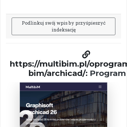
P
o
d
l
i
n
k
u
j
s
w
ó
j
w
p
i
s
b
y
p
r
z
y
ś
p
i
e
s
z
y
ć
i
n
d
e
k
s
a
c
j
ę
https://multibim.pl/oprogr
bim/archicad/:
Program