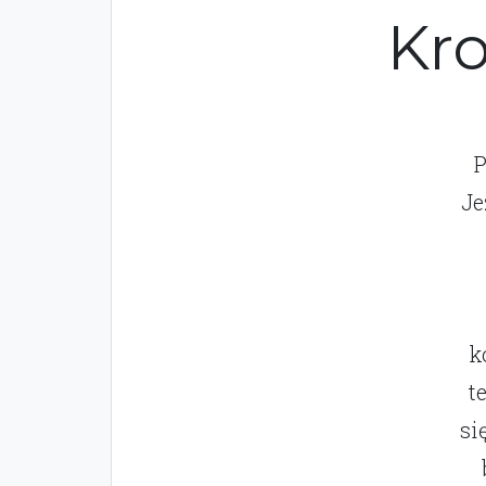
Kro
P
Je
k
t
si