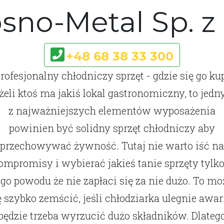
sno-Metal Sp. z 
+48 68 38 33 300
rofesjonalny chłodniczy sprzęt - gdzie się go ku
żeli ktoś ma jakiś lokal gastronomiczny, to jed
z najważniejszych elementów wyposażenia
powinien być solidny sprzęt chłodniczy aby
przechowywać żywność. Tutaj nie warto iść na
ompromisy i wybierać jakieś tanie sprzęty tylko
ego powodu że nie zapłaci się za nie dużo. To mo
ę szybko zemścić, jeśli chłodziarka ulegnie awari
będzie trzeba wyrzucić dużo składników. Dlateg