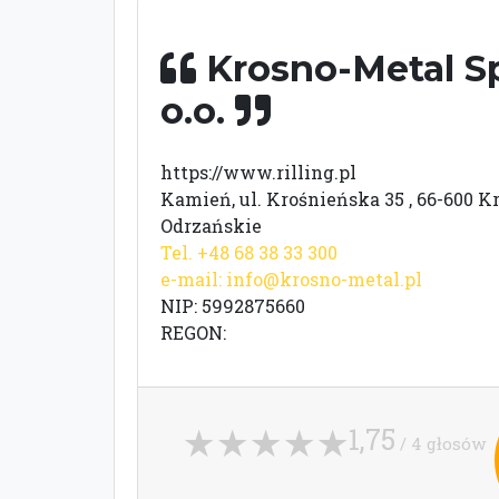
Krosno-Metal Sp
o.o.
https://www.rilling.pl
Kamień, ul. Krośnieńska 35 , 66-600 K
Odrzańskie
Tel. +48 68 38 33 300
e-mail:
info@krosno-metal.pl
NIP: 5992875660
REGON:
1,75
/ 4 głosów