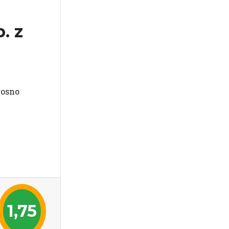
. z
rosno
1,75