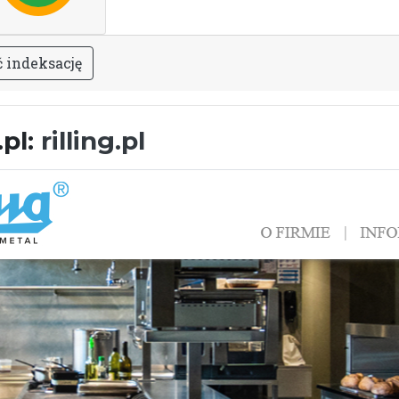
ć
i
n
d
e
k
s
a
c
j
ę
.pl:
rilling.pl