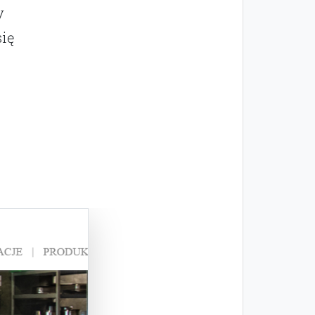
y
się