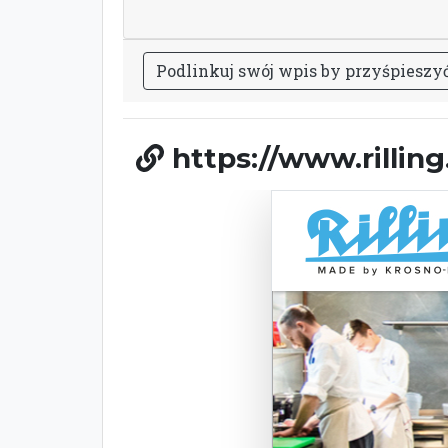
P
o
d
l
i
n
k
u
j
s
w
ó
j
w
p
i
s
b
y
p
r
z
y
ś
p
i
e
s
z
y
https://www.rilling