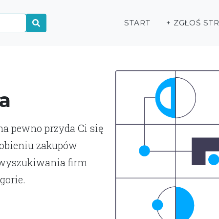
START
+ ZGŁOŚ ST
a
 na pewno przyda Ci się
robieniu zakupów
 wyszukiwania firm
gorie.