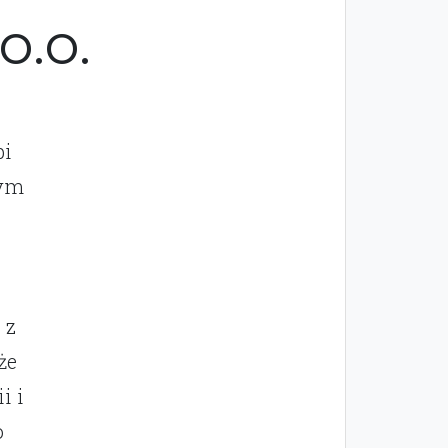
o.o.
pi
nym
 z
że
i i
o