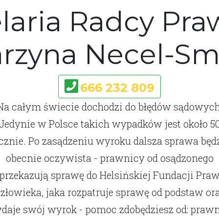
laria Radcy Pr
arzyna Necel-Sm
666 232 809
Na całym świecie dochodzi do błędów sądowych
Jedynie w Polsce takich wypadków jest około 5
cznie. Po zasądzeniu wyroku dalsza sprawa będ
obecnie oczywista - prawnicy od osądzonego
przekazują sprawę do Helsińskiej Fundacji Pra
złowieka, jaka rozpatruje sprawę od podstaw or
daje swój wyrok - pomoc zdobędziesz od: prawn