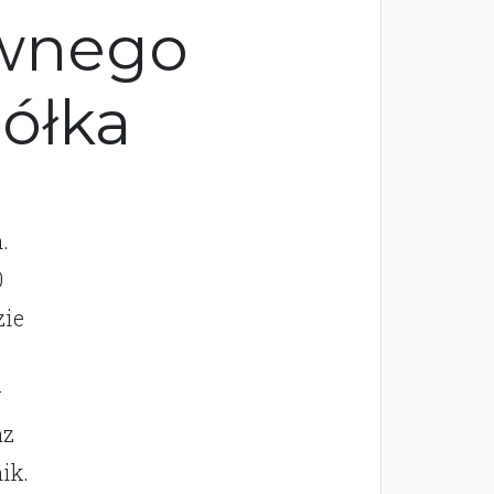
awnego
ółka
.
0
zie
w
az
ik.