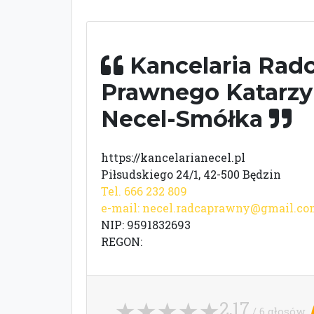
Kancelaria Rad
Prawnego Katarz
Necel-Smółka
https://kancelarianecel.pl
Piłsudskiego 24/1, 42-500 Będzin
Tel. 666 232 809
e-mail:
necel.radcaprawny@gmail.co
NIP: 9591832693
REGON:
2,17
/ 6 głosów