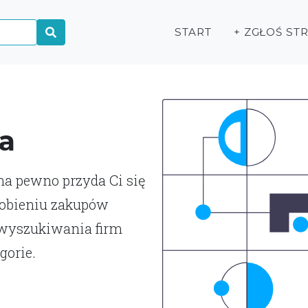
START
+ ZGŁOŚ ST
a
 na pewno przyda Ci się
robieniu zakupów
 wyszukiwania firm
gorie.