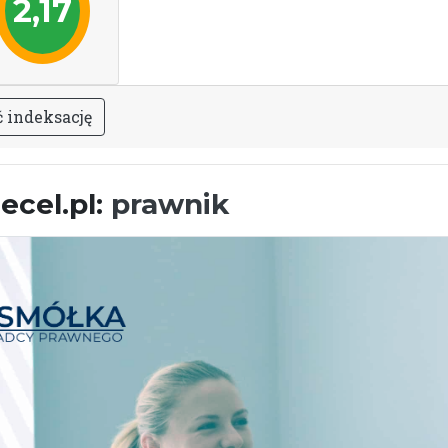
2,17
ć
i
n
d
e
k
s
a
c
j
ę
ecel.pl:
prawnik