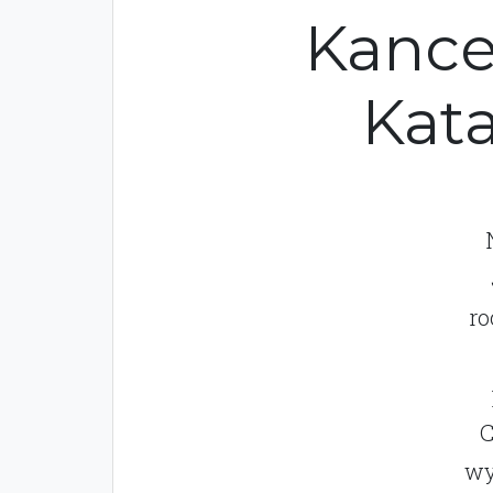
Kance
Kat
ro
C
wy