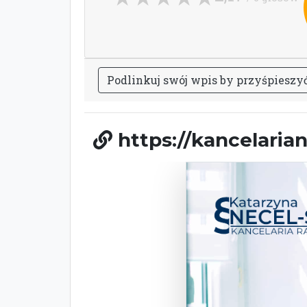
P
o
d
l
i
n
k
u
j
s
w
ó
j
w
p
i
s
b
y
p
r
z
y
ś
p
i
e
s
z
y
https://kancelarian