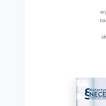
wy
na
s