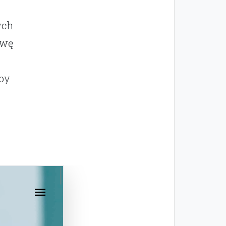
ych
awę
by