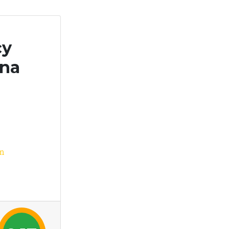
cy
yna
m