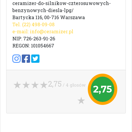
ceramizer-do-silnikow-czterosuwowych-
benzynowych-diesla-lpg/
Bartycka 116, 00-716 Warszawa
Tel. (22) 498-09-08
e-mail:
info@ceramizer.pl
NIP: 726-263-91-26
REGON: 101054667
2,75
/ 4 głosów
2,75