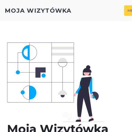
MOJA WIZYTÓWKA
M
Moja Wizytówka