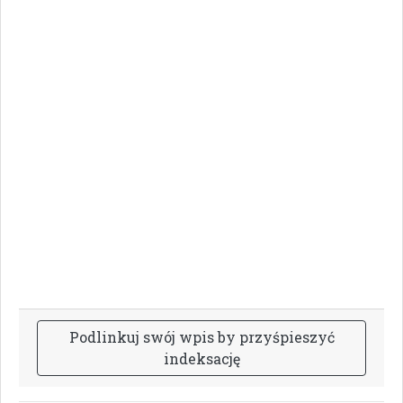
P
o
d
l
i
n
k
u
j
s
w
ó
j
w
p
i
s
b
y
p
r
z
y
ś
p
i
e
s
z
y
ć
i
n
d
e
k
s
a
c
j
ę